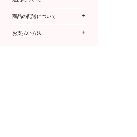
3STONES
商品の配送について
商品到着より７日以内であれば返品・
交換を承ります。
送料：購入金額20,000円まで全国一律
返品送料について：
お支払い方法
600円／20,000円以上ご購入で送料無
初期不良の場合は、お手数ですが着払
料
いでご返送をお願い致します。
クレジットカード払い、代金引換
代引き手数料：(～9,999円) 324円／
お客様ご都合の場合は、お客様ご負担
(～29,999円) 432円／ (～99,999円) 432
でお願い致します。
円／(～300,000円) 1,080円
お問い合わせはこちら
POPUP 情報
返品・交換について
会社概要