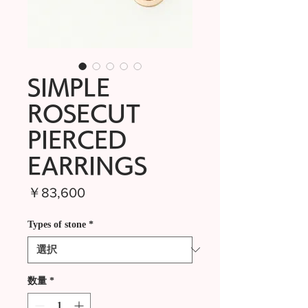
SIMPLE
ROSECUT
PIERCED
EARRINGS
価
￥83,600
格
Types of stone
*
数量
*