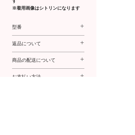
す
※着用画像はシトリンになります
型番
ANTIQUE ROSECUT PIERCED
返品について
EARRINGS CITRINE
商品の配送について
商品到着より７日以内であれば返品・
交換を承ります。
送料：購入金額20,000円まで全国一律
返品送料について：
お支払い方法
600円／20,000円以上ご購入で送料無
初期不良の場合は、お手数ですが着払
料
いでご返送をお願い致します。
クレジットカード払い、代金引換
代引き手数料：(～9,999円) 324円／
お客様ご都合の場合は、お客様ご負担
(～29,999円) 432円／ (～99,999円) 432
でお願い致します。
円／(～300,000円) 1,080円
お問い合わせはこちら