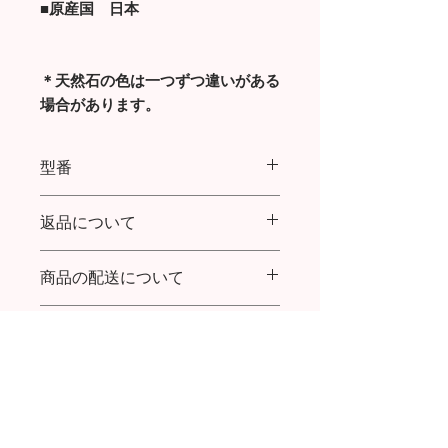
■原産国 日本
＊天然石の色は一つずつ違いがある
場合があります。
型番
FLOWER PEARL NECKLACE PG
返品について
商品の配送について
商品到着より７日以内であれば返品・
交換を承ります。
送料：購入金額20,000円まで全国一律
返品送料について：
お支払い方法
600円／20,000円以上ご購入で送料無
初期不良の場合は、お手数ですが着払
料
いでご返送をお願い致します。
クレジットカード払い、代金引換
代引き手数料：(～9,999円) 324円／
お客様ご都合の場合は、お客様ご負担
(～29,999円) 432円／ (～99,999円) 432
でお願い致します。
円／(～300,000円) 1,080円