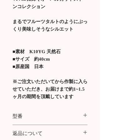
ンコレクション
まるでフルーツタルトのようにぷっ
くり美味しそうなシルエット
■素材 K10YG 天然石
■サイズ 約40cm
■原産国 日本
※ご注文いただいてから作製に入ら
せていただき、お届けまで約1~1.5
ヶ月の期間を頂戴しています
型番
FRUIT TART ONE STONE
返品について
NECKLACE