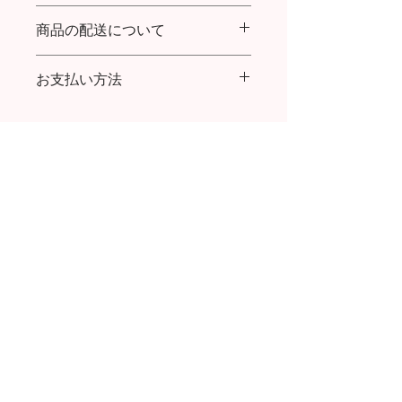
商品の配送について
商品到着より７日以内であれば返品・
交換を承ります。
送料：購入金額30,000円まで全国一律
返品送料について：
お支払い方法
600円／30,000円以上ご購入で送料無
初期不良の場合は、お手数ですが着払
料
いでご返送をお願い致します。
クレジットカード払い、代金引換
代引き手数料：(～9,999円) 324円／
お客様ご都合の場合は、お客様ご負担
(～29,999円) 432円／ (～99,999円) 432
でお願い致します。
円／(～300,000円) 1,080円
お問い合わせはこちら
POPUP 情報
返品・交換について
会社概要