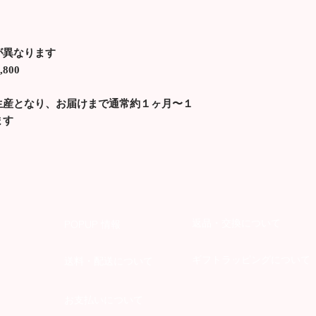
が異なります
800
生産となり、お届けまで通常約１ヶ月〜１
ます
返品・交換について
POPUP 情報
ギフトラッピングについて
送料・配送について
お支払いについて