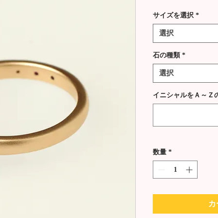
格
サイズを選択
*
選択
石の種類
*
選択
イニシャルをＡ～Ｚ
数量
*
カ