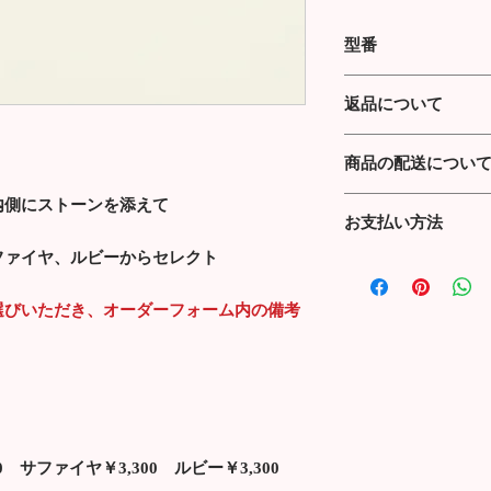
型番
Initial Two Ring YG
返品について
商品の配送につい
商品到着より７日以
返品送料について：
内側にストーンを添えて
送料：購入金額20,00
初期不良の場合は、
お支払い方法
上ご購入で送料無料
い致します。
代引き手数料：(～9,999
ファイヤ、ルビーからセレクト
お客様ご都合の場合
クレジットカード払
(～99,999円) 432円／(
す。
選びいただき、オーダーフォーム内の備考
850 サファイヤ￥3,300 ルビー￥3,300