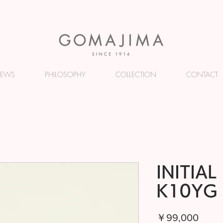
EWS
PHILOSOPHY
COLLECTION
CONTACT
INITIA
K10YG
価
￥99,000