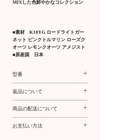
MIXした色鮮やかなコレクション
■素材 K18YG ロードライトガー
ネット ピンクトルマリン ローズク
オーツ レモンクオーツ アメジスト
■原産国 日本
型番
MIX COLOR STONE PIERCED
返品について
EARRINGS FLOWER
商品の配送について
商品到着より７日以内であれば返品・
交換を承ります。
送料：購入金額30,000円まで全国一律
返品送料について：
お支払い方法
600円／30,000円以上ご購入で送料無
初期不良の場合は、お手数ですが着払
料
いでご返送をお願い致します。
クレジットカード払い、代金引換