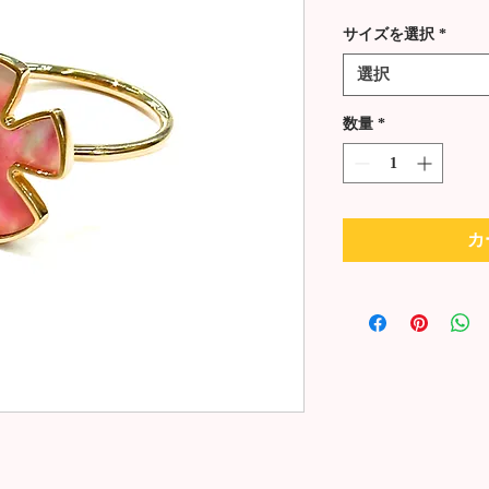
格
サイズを選択
*
選択
数量
*
カ