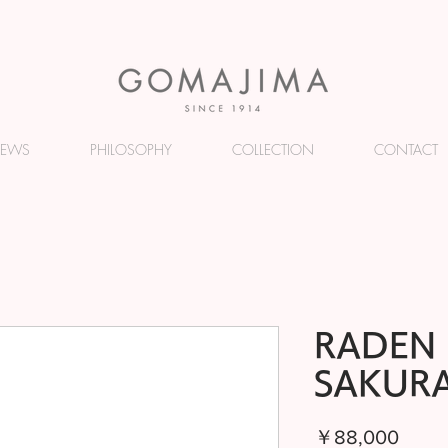
EWS
PHILOSOPHY
COLLECTION
CONTACT
RADEN 
SAKURA
価
￥88,000