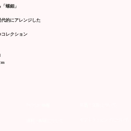
る「螺鈿」
現代的にアレンジした
つコレクション
l
cm
返品・交換について
POPUP 情報
ギフトラッピングについて
送料・配送について