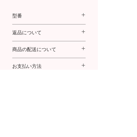
型番
Ribbon Marriage Ring K10YG
返品について
商品の配送について
商品到着より７日以内であれば返品・
交換を承ります。
送料：購入金額20,000円まで全国一律
返品送料について：
お支払い方法
600円／20,000円以上ご購入で送料無
初期不良の場合は、お手数ですが着払
料
いでご返送をお願い致します。
クレジットカード払い、代金引換
代引き手数料：(～9,999円) 324円／
お客様ご都合の場合は、お客様ご負担
(～29,999円) 432円／ (～99,999円) 432
でお願い致します。
円／(～300,000円) 1,080円
お問い合わせはこちら
POPUP 情報