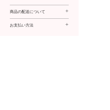
商品の配送について
商品到着より７日以内であれば返品・
交換を承ります。
送料：購入金額30,000円まで全国一律
返品送料について：
お支払い方法
600円／30,000円以上ご購入で送料無
初期不良の場合は、お手数ですが着払
料
いでご返送をお願い致します。
クレジットカード払い、代金引換
代引き手数料：(～9,999円) 324円／
お客様ご都合の場合は、お客様ご負担
(～29,999円) 432円／ (～99,999円) 432
でお願い致します。
円／(～300,000円) 1,080円
お問い合わせはこちら
POPUP 情報
返品・交換について
会社概要