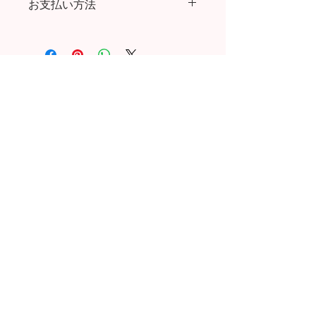
お支払い方法
600円／30,000円以上ご購入で送料無
初期不良の場合は、お手数ですが着払
料
いでご返送をお願い致します。
クレジットカード払い、代金引換
代引き手数料：(～9,999円) 324円／
お客様ご都合の場合は、お客様ご負担
(～29,999円) 432円／ (～99,999円) 432
でお願い致します。
円／(～300,000円) 1,080円
お問い合わせはこちら
POPUP 情報
返品・交換について
会社概要
送料・配送について
ギフトラッピングについて