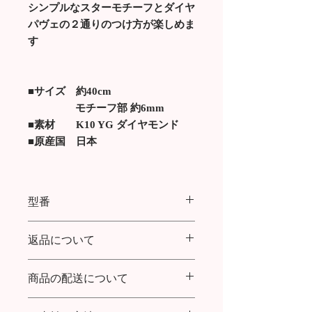
シンプルなスターモチーフとダイヤ
パヴェの２通りのつけ方が楽しめま
す
■サイズ 約40cm
モチーフ部 約6mm
■素材 K10 YG ダイヤモンド
■原産国 日本
型番
TWO mini star necklace
返品について
商品の配送について
商品到着より７日以内であれば返品・
交換を承ります。
送料：購入金額30,000円まで全国一律
返品送料について：